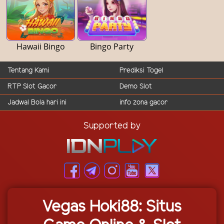
Hawaii Bingo
Bingo Party
Tentang Kami
Prediksi Togel
RTP Slot Gacor
Demo Slot
Jadwal Bola hari ini
info zona gacor
Supported by
Vegas Hoki88: Situs