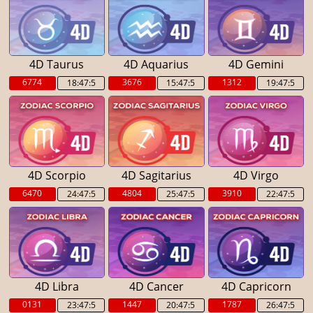
4D Taurus
4D Aquarius
4D Gemini
6774
3676
1312
18:47:3
15:47:3
19:47:3
4D Scorpio
4D Sagitarius
4D Virgo
6470
4804
3910
24:47:3
25:47:3
22:47:3
4D Libra
4D Cancer
4D Capricorn
0131
1447
1787
23:47:3
20:47:3
26:47:3