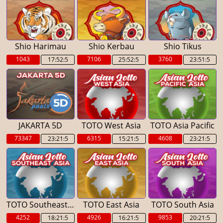
Shio Harimau
Shio Kerbau
Shio Tikus
1043
7106
3760
17:52:3
25:52:3
23:51:3
JAKARTA 5D
TOTO West Asia
TOTO Asia Pacific
73347
6315
4608
23:21:3
15:21:3
23:21:3
TOTO Southeast Asia
TOTO East Asia
TOTO South Asia
4252
4926
9853
18:21:3
16:21:3
20:21:3