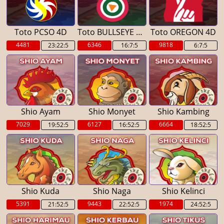
Toto PCSO 4D
Toto BULLSEYE 4D
Toto OREGON 4D
4481
6346
9818
23:22:3
16:7:3
6:7:3
Shio Ayam
Shio Monyet
Shio Kambing
7029
6127
6664
19:52:3
16:52:3
18:52:3
Shio Kuda
Shio Naga
Shio Kelinci
5391
9443
1974
21:52:3
22:52:3
24:52:3