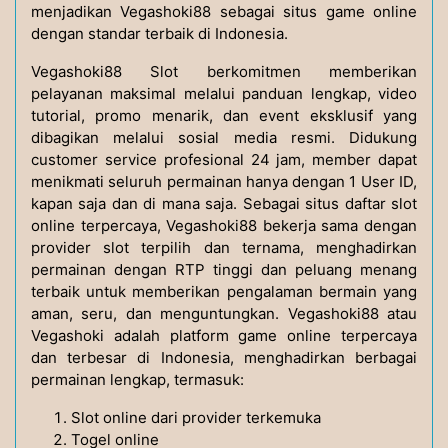
menjadikan Vegashoki88 sebagai situs game online
dengan standar terbaik di Indonesia.
Vegashoki88 Slot berkomitmen memberikan
pelayanan maksimal melalui panduan lengkap, video
tutorial, promo menarik, dan event eksklusif yang
dibagikan melalui sosial media resmi. Didukung
customer service profesional 24 jam, member dapat
menikmati seluruh permainan hanya dengan 1 User ID,
kapan saja dan di mana saja. Sebagai situs daftar slot
online terpercaya, Vegashoki88 bekerja sama dengan
provider slot terpilih dan ternama, menghadirkan
permainan dengan RTP tinggi dan peluang menang
terbaik untuk memberikan pengalaman bermain yang
aman, seru, dan menguntungkan. Vegashoki88 atau
Vegashoki adalah platform game online terpercaya
dan terbesar di Indonesia, menghadirkan berbagai
permainan lengkap, termasuk:
Slot online dari provider terkemuka
Togel online