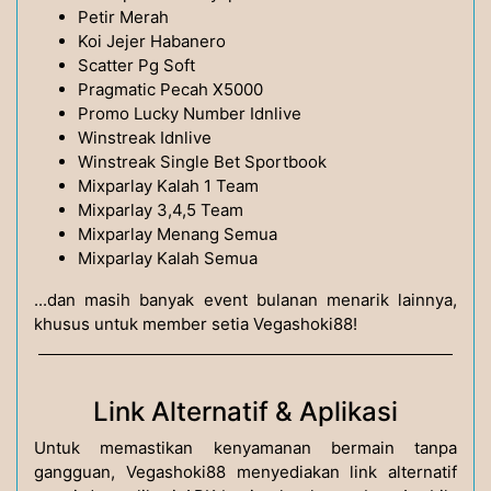
Petir Merah
Koi Jejer Habanero
Scatter Pg Soft
Pragmatic Pecah X5000
Promo Lucky Number Idnlive
Winstreak Idnlive
Winstreak Single Bet Sportbook
Mixparlay Kalah 1 Team
Mixparlay 3,4,5 Team
Mixparlay Menang Semua
Mixparlay Kalah Semua
...dan masih banyak event bulanan menarik lainnya,
khusus untuk member setia Vegashoki88!
Link Alternatif & Aplikasi
Untuk memastikan kenyamanan bermain tanpa
gangguan, Vegashoki88 menyediakan link alternatif