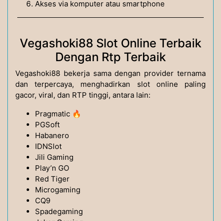
Akses via komputer atau smartphone
Vegashoki88 Slot Online Terbaik
Dengan Rtp Terbaik
Vegashoki88 bekerja sama dengan provider ternama
dan terpercaya, menghadirkan slot online paling
gacor, viral, dan RTP tinggi, antara lain:
Pragmatic 🔥
PGSoft
Habanero
IDNSlot
Jili Gaming
Play’n GO
Red Tiger
Microgaming
CQ9
Spadegaming