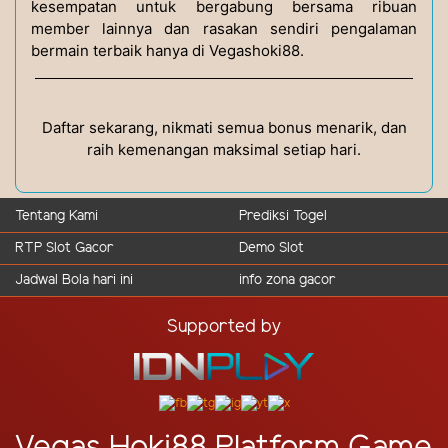
kesempatan untuk bergabung bersama ribuan
member lainnya dan rasakan sendiri pengalaman
bermain terbaik hanya di Vegashoki88.
Daftar sekarang, nikmati semua bonus menarik, dan
raih kemenangan maksimal setiap hari.
Tentang Kami
Prediksi Togel
RTP Slot Gacor
Demo Slot
Jadwal Bola hari ini
info zona gacor
Supported by
Vegas Hoki88 Platform Game