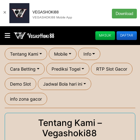
×
VEGASHOKI88
Download
VEGASHOKI88 Mobile App
MASUK
DAFTAR
Tentang Kami
Mobile
Info
Cara Betting
Prediksi Togel
RTP Slot Gacor
Demo Slot
Jadwal Bola hari ini
info zona gacor
Tentang Kami –
Vegashoki88