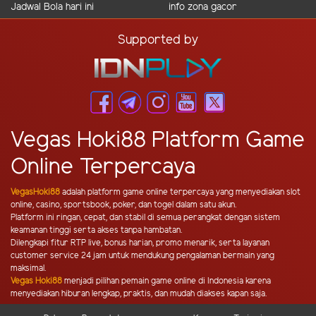
Jadwal Bola hari ini
info zona gacor
Supported by
Vegas Hoki88 Platform Game
Online Terpercaya
VegasHoki88
adalah platform game online terpercaya yang menyediakan slot
online, casino, sportsbook, poker, dan togel dalam satu akun.
Platform ini ringan, cepat, dan stabil di semua perangkat dengan sistem
keamanan tinggi serta akses tanpa hambatan.
Dilengkapi fitur RTP live, bonus harian, promo menarik, serta layanan
customer service 24 jam untuk mendukung pengalaman bermain yang
maksimal.
Vegas Hoki88
menjadi pilihan pemain game online di Indonesia karena
menyediakan hiburan lengkap, praktis, dan mudah diakses kapan saja.