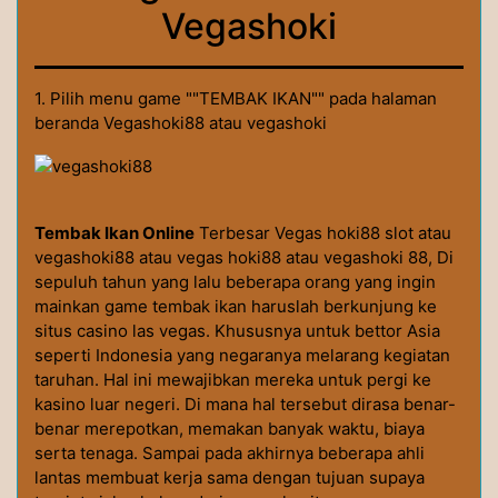
Vegashoki
1. Pilih menu game ""TEMBAK IKAN"" pada halaman
beranda Vegashoki88 atau vegashoki
Tembak Ikan Online
Terbesar Vegas hoki88 slot atau
vegashoki88 atau vegas hoki88 atau vegashoki 88, Di
sepuluh tahun yang lalu beberapa orang yang ingin
mainkan game tembak ikan haruslah berkunjung ke
situs casino las vegas. Khususnya untuk bettor Asia
seperti Indonesia yang negaranya melarang kegiatan
taruhan. Hal ini mewajibkan mereka untuk pergi ke
kasino luar negeri. Di mana hal tersebut dirasa benar-
benar merepotkan, memakan banyak waktu, biaya
serta tenaga. Sampai pada akhirnya beberapa ahli
lantas membuat kerja sama dengan tujuan supaya